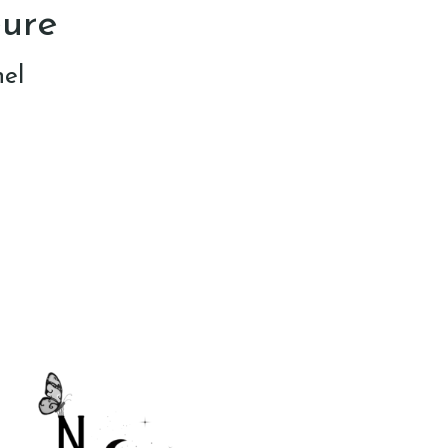
eure
nel