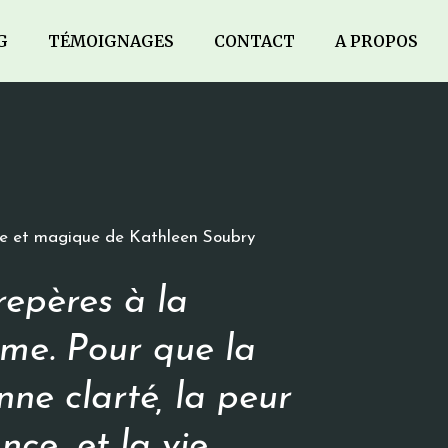
G
TÉMOIGNAGES
CONTACT
A PROPOS
e et magique de Kathleen Soubry
repères à la
âme. Pour que la
nne clarté, la peur
nce, et la vie…