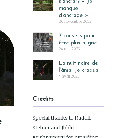
s’ancrer? « Je
manque
d’ancrage »
20 novembre 2023
7 conseils pour
être plus aligné
24 mai 2023
La nuit noire de
l’âme! Je craque.
4 avril 2023
Credits
Special thanks to Rudolf
e
Steiner and Jiddu
Krishnamurti for providing