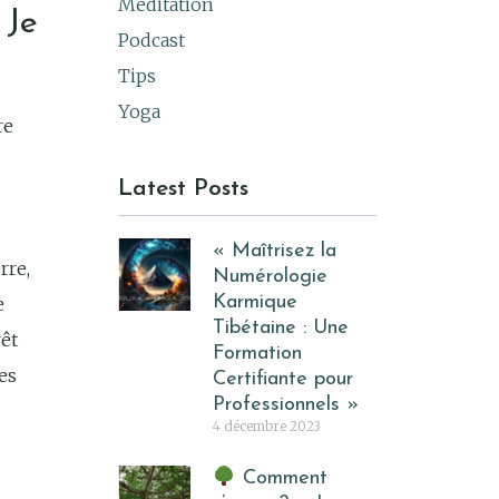
Meditation
 Je
Podcast
Tips
Yoga
re
Latest Posts
« Maîtrisez la
rre,
Numérologie
Karmique
e
Tibétaine : Une
rêt
Formation
es
Certifiante pour
Professionnels »
4 décembre 2023
Comment