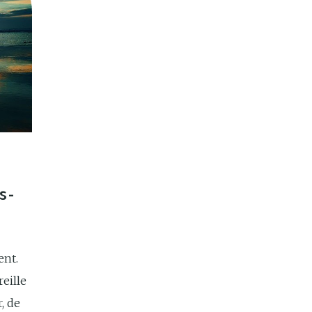
s-
ent.
eille
, de