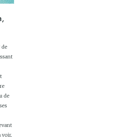
,
r de
essant
t
ire
au de
ses
evant
 voir,